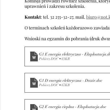
Komisja prowadzi również szkolenia, których
uprawnień i zakresu szkolenia. 
Kontakt
: tel. 32 255-32-27, mail. 
biuro@not.k
O terminach szkoleń każdorazowo zawiad
Wnioski na egzamin do pobrania (druk dwu
G1 E energia elektryczna - Eksploatacja
.d
Pobierz DOC • 65KB
G1 D energia elektryczna - Dozór
.doc
Pobierz DOC • 67KB
G2 E energia cieplna - Eksploatacja
.doc