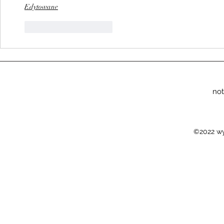
Edytowane
Polub
Odpowiedz
not
©2022 wy