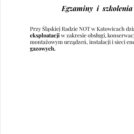
Egzaminy  i  szkoleni
Przy Śląskiej Radzie NOT w Katowicach dzia
eksploatacji
 w zakresie obsługi, konserwac
montażowym urządzeń, instalacji i sieci e
gazowych.