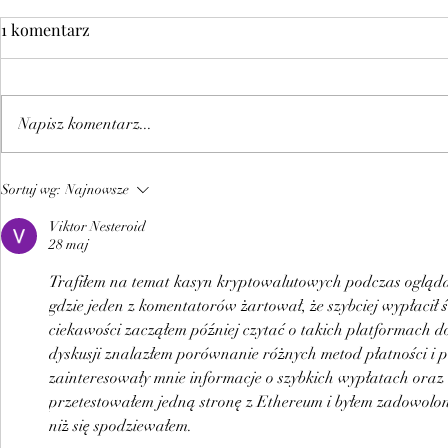
1 komentarz
Napisz komentarz...
Szkolenie:
Szkolenie: 
Sortuj wg:
Najnowsze
Cyberbezpieczeństwo - jak
publiczne –
Viktor Nesteroid
nie dać się “złowić” w sieci
inżynierów
28 maj
Trafiłem na temat kasyn kryptowalutowych podczas oglądan
gdzie jeden z komentatorów żartował, że szybciej wypłacił ś
ciekawości zacząłem później czytać o takich platformach d
dyskusji znalazłem porównanie różnych metod płatności i 
zainteresowały mnie informacje o szybkich wypłatach oraz 
przetestowałem jedną stronę z Ethereum i byłem zadowolony
niż się spodziewałem.