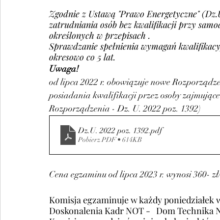
Zgodnie z Ustawą "Prawo Energetyczne" (Dz.U. 
zatrudniania osób bez kwalifikacji przy samodz
określonych w przepisach .
Sprawdzanie spełnienia wymagań kwalifikacy
okresowo co 5 lat.
Uwaga!
od lipca 2022 r. obowiązuje nowe Rozporządze
posiadania kwalifikacji przez osoby zajmujące si
Rozporządzenia - Dz. U. 2022 poz. 1392)
Dz.U. 2022 poz. 1392
.pdf
Pobierz PDF • 614KB
Cena egzaminu od lipca 2023 r. wynosi 360- zł
Komisja egzaminuje w każdy poniedziałek w
Doskonalenia Kadr NOT -   Dom Technika NOT