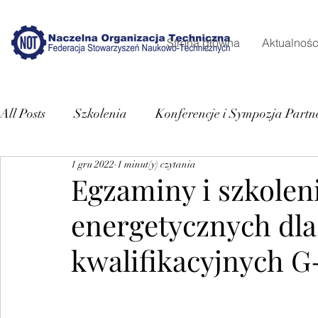
Strona główna
Aktualnośc
All Posts
Szkolenia
Konferencje i Sympozja Partn
1 gru 2022
1 minut(y) czytania
Egzaminy i szkoleni
energetycznych dla
kwalifikacyjnych G-