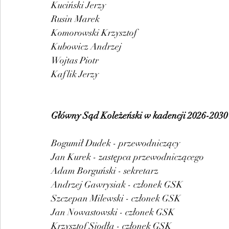
Kuciński Jerzy
Rusin Marek
Komorowski Krzysztof
Kubowicz Andrzej
Wojtas Piotr				
Kaflik Jerzy
Główny Sąd Koleżeński w kadencji 2026-2030
Bogumił Dudek - przewodniczący
Jan Kurek - zastępc
Adam Borguński - sekretarz
Andrzej Gawrysiak - członek GSK
Szczepan Milewski - członek GSK
Jan Nowastowski - członek GSK
Krzysztof Siodła - członek GSK