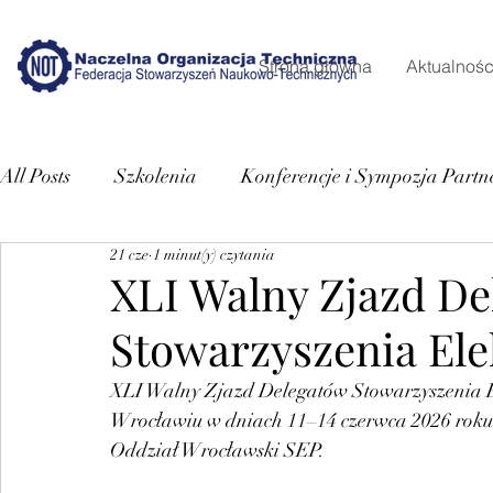
Strona główna
Aktualnośc
All Posts
Szkolenia
Konferencje i Sympozja Partn
21 cze
1 minut(y) czytania
XLI Walny Zjazd D
Stowarzyszenia Ele
XLI Walny Zjazd Delegatów Stowarzyszenia El
Wrocławiu w dniach 11–14 czerwca 2026 roku
Oddział Wrocławski SEP.