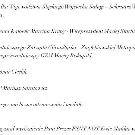
ałka Województwa Śląskiego Wojciecha Saługi – Sekretarz
a, 
enta Katowic Marcina Krupy - Wiceprezydent Maciej Stachu
dniczącego Zarządu Górnośląsko – Zagłębiowskiej Metropo
ceprzewodniczący GZM Maciej Biskupski, 
mir Cieślik,
 Mariusz Saratowicz
wręczono liczne odznaczenia i medale.
yznał wyróżnienie Pani Prezes FSNT NOT Ewie Mańkiewi