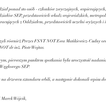
ział ponad sto osób - członków zwyczajnych, wspierających, 
iałów SEP, przedstawicieli władz wojewódzkich, metropoli
racujących z Oddziałem, przedstawicieli uczelni wyższych i i
czyli również Prezes FSNT NOT Ewa Mańkiewicz-Cudny ora
OT dr inż. Piotr Wojtas.
wym, pierwszym punktem spotkania była uroczystość nadania
 Węglowego SEP.
a drzewcu sztandaru wbili, a następnie dokonali wpisu do 
 Marek Wójcik, 