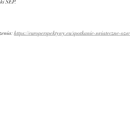
zki SEP.
zenia: 
https://europerspektywy.eu/spotkanie-swiateczne-ozw