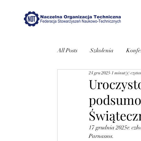
All Posts
Szkolenia
Konfe
24 gru 2025
1 minut(y) czyta
Uroczyst
podsumow
Świątec
17 grudnia 2025r. czł
Parnassos. 