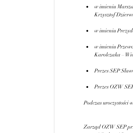
w imieniu Marsz
Krzysztof Dzierw
w imieniu Prezyd
w imieniu Przewo
Karolczaka – Wi
Prezes SEP Sławo
Prezes OZW SEP
Podczas uroczystości 
Zarząd OZW SEP prz