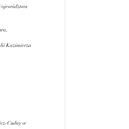
 Województwa 
ra, 
lii Kazimierza 
cz-Cudny w 