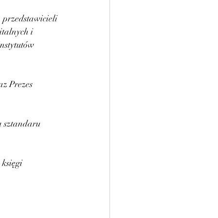
przedstawicieli 
talnych i 
nstytutów 
z Prezes 
 sztandaru 
księgi 