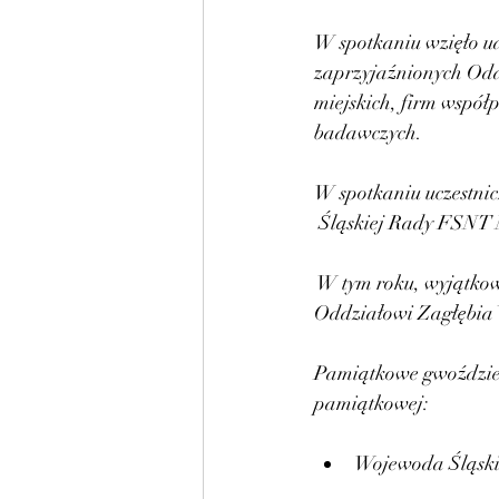
W spotkaniu wzięło ud
zaprzyjaźnionych Oddz
miejskich, firm współp
badawczych.
W spotkaniu uczestni
 Śląskiej Rady FSNT N
 W tym roku, wyjątko
Oddziałowi Zagłębia
Pamiątkowe gwoździe n
pamiątkowej: 
Wojewoda Śląski