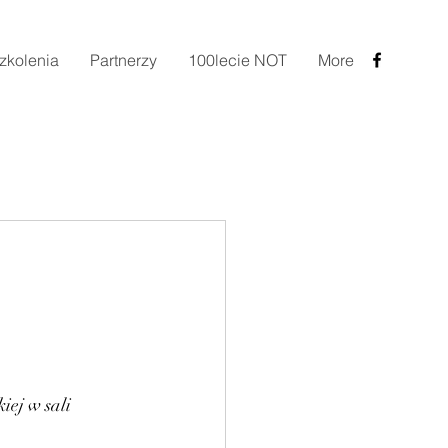
zkolenia
Partnerzy
100lecie NOT
More
ej w sali 