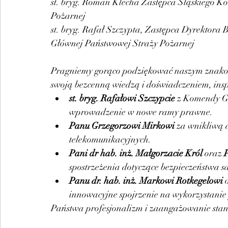
st. bryg. Roman Klecha Zastępca Śląskiego 
Pożarnej
st. bryg. Rafał Szczypta, Zastępca Dyrektor
Głównej Państwowej Straży Pożarnej
Pragniemy gorąco podziękować naszym znak
swoją bezcenną wiedzą i doświadczeniem, inspir
st. bryg. Rafałowi Szczypcie
 z Komendy Gł
wprowadzenie w nowe ramy prawne.
Panu Grzegorzowi Mirkowi
 za wnikliwą
telekomunikacyjnych.
Pani dr hab. inż. Małgorzacie Król
 oraz 
P
spostrzeżenia dotyczące bezpieczeństwa s
Panu dr. hab. inż. Markowi Rotkegelowi
 
innowacyjne spojrzenie na wykorzystanie 
Państwa profesjonalizm i zaangażowanie stan