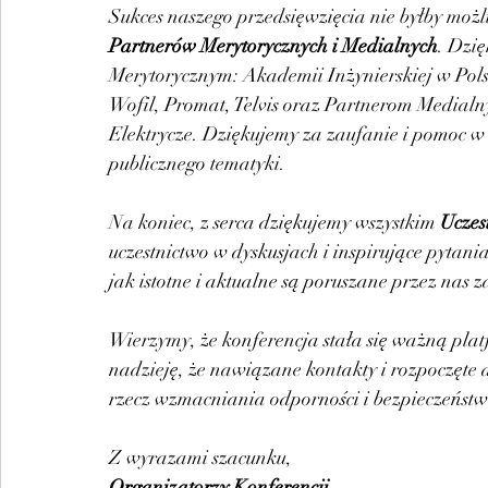
Sukces naszego przedsięwzięcia nie byłby możl
Partnerów Merytorycznych i Medialnych
. Dzi
Merytorycznym: Akademii Inżynierskiej w Pols
Wofil, Promat, Telvis oraz Partnerom Medialny
Elektrycze. Dziękujemy za zaufanie i pomoc w
publicznego tematyki.
Na koniec, z serca dziękujemy wszystkim 
Uczes
uczestnictwo w dyskusjach i inspirujące pytan
jak istotne i aktualne są poruszane przez nas 
Wierzymy, że konferencja stała się ważną pl
nadzieję, że nawiązane kontakty i rozpoczęte
rzecz wzmacniania odporności i bezpieczeństw
Z wyrazami szacunku,
Organizatorzy Konferencji