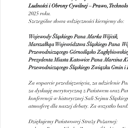
Ludności i Obrony Cywilnej – Prawo, Technol
2025 roku.
Szczególne słowa wdzięczności kierujemy do:
Wojewody Śląskiego Pana 
Marka Wójcik
,
Marszałkqa Województwa Śląskiego Pana 
Wo
Przewodniczącego Górnośląsko Zagłębiowskiej
Prezydenta Miasta Katowice Pana 
Marcina K
Przewodniczącego Śląskiego Związku Gmin i
Za wsparcie przedsięzwięcia, za udzielenie Pa
za dyskusję merytoryczną z Państwem oraz Pań
konferencji w historycznej Sali Sejmu Śląskieg
atmosferę dla naszej debaty. Za wszystko bard
Dziękujemy Państwowej Straży Pożarnej: