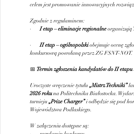
celem jest promowanie innowacyjnych rozwiąz
Zgodnie z regulaminem:
·       
I etap – eliminacje regionalne
 organizują
·       
II etap – ogólnopolski
 obejmuje ocenę zgł
konkursową powołaną przez ZG FSNT-NOT.
📅 
Termin zgłoszenia kandydatów do II etapu 
Uroczyste wręczenie tytułu 
„Mistrz Techniki”
 la
2026 roku
 na Politechnika Białostocka. Wydarz
turnieju 
„Prize Charger”
 i odbędzie się pod 
Województwa Podlaskiego.
W załączeniu dostępne są:
·       regulamin konkursu,