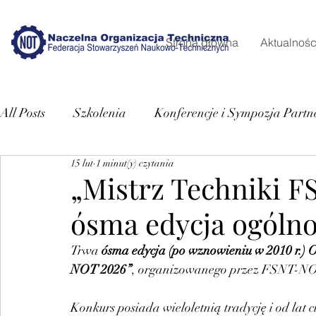
Strona główna
Aktualnośc
All Posts
Szkolenia
Konferencje i Sympozja Partn
15 lut
1 minut(y) czytania
„Mistrz Techniki 
ósma edycja ogóln
Trwa 
ósma edycja (po wznowieniu w 2010 r.) 
NOT 2026”
, organizowanego przez FSNT-N
Konkurs posiada wieloletnią tradycję i od lat 