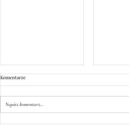
Komentarze
Napisz komentarz...
SPOTKANIE ŚLĄSKIEJ RADY
JUBILEUSZ
NOT FSNT W KATOWICACH
GRZEGORZ