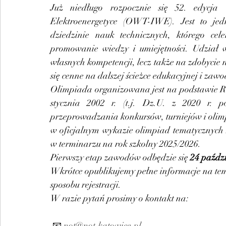
Już niedługo rozpocznie się 52. edycja 
Elektroenergetyce (OWT-IWE). Jest to je
dziedzinie nauk technicznych, którego cel
promowanie wiedzy i umiejętności. Udział w
własnych kompetencji, lecz także na zdobycie
się cenne na dalszej ścieżce edukacyjnej i zaw
Olimpiada organizowana jest na podstawie Ro
stycznia 2002 r. (t.j. Dz.U. z 2020 r. p
przeprowadzania konkursów, turniejów i oli
w oficjalnym wykazie olimpiad tematycznych 
w terminarzu na rok szkolny 2025/2026.
Pierwszy etap zawodów odbędzie się 
24 paździ
Wkrótce opublikujemy pełne informacje na te
sposobu rejestracji.
W razie pytań prosimy o kontakt na:
 📧 
not@not.katowice.pl