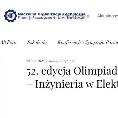
Strona główna
Aktualnośc
All Posts
Szkolenia
Konferencje i Sympozja Partn
28 wrz 2025
1 minut(y) czytania
52. edycja Olimpia
– Inżynieria w Ele